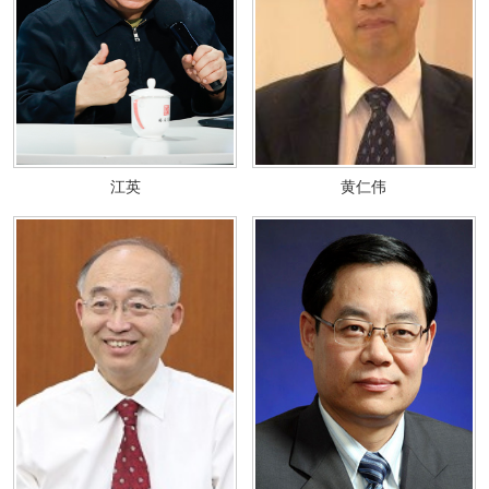
江英
黄仁伟