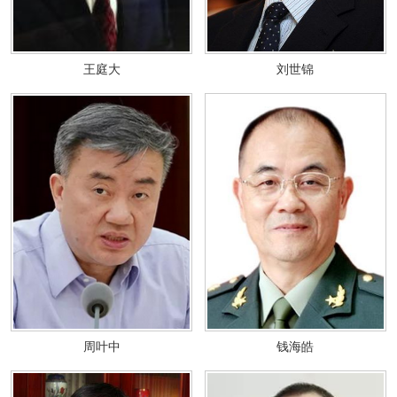
王庭大
刘世锦
周叶中
钱海皓