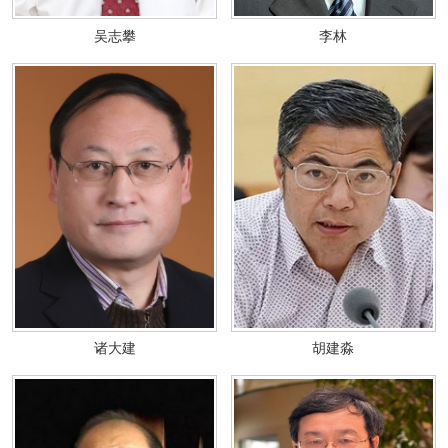
吴志攀
李林
诸大建
胡建淼