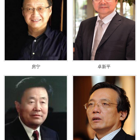
房宁
卓新平