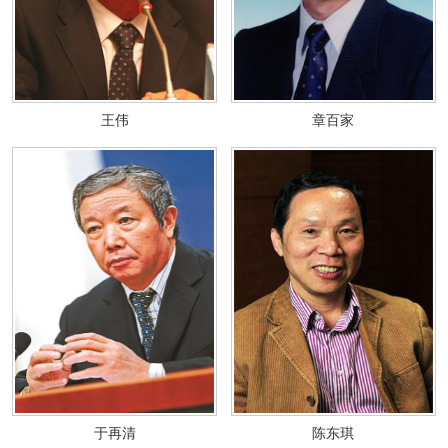
王伟
章百家
于再清
陈东琪