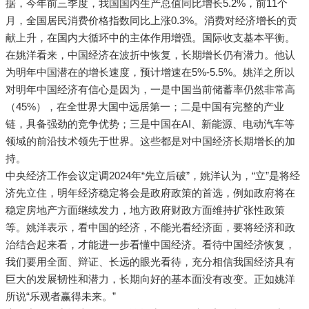
据，今年前三季度，我国国内生产总值同比增长5.2%，前11个
月，全国居民消费价格指数同比上涨0.3%。消费对经济增长的贡
献上升，在国内大循环中的主体作用增强。国际收支基本平衡。
在姚洋看来，中国经济在波折中恢复，长期增长仍有潜力。他认
为明年中国潜在的增长速度，预计增速在5%-5.5%。姚洋之所以
对明年中国经济有信心是因为，一是中国当前储蓄率仍然非常高
（45%），在全世界大国中远居第一；二是中国有完整的产业
链，具备强劲的竞争优势；三是中国在AI、新能源、电动汽车等
领域的前沿技术领先于世界。这些都是对中国经济长期增长的加
持。
中央经济工作会议定调2024年“先立后破”，姚洋认为，“立”是将经
济先立住，明年经济稳定将会是政府政策的首选，例如政府将在
稳定房地产方面继续发力，地方政府财政方面维持扩张性政策
等。姚洋表示，看中国的经济，不能光看经济面，要将经济和政
治结合起来看，才能进一步看懂中国经济。看待中国经济恢复，
我们要用全面、辩证、长远的眼光看待，充分相信我国经济具有
巨大的发展韧性和潜力，长期向好的基本面没有改变。正如姚洋
所说“乐观者赢得未来。”