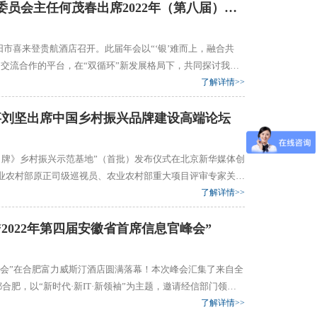
8月19日，国务院参事、民盟中央经济委员会主任何茂春出席2022年（第八届）全国白银企业年会
贵阳市喜来登贵航酒店召开。此届年会以“‘银’难而上，融合共
交流合作的平台，在“双循环”新发展格局下，共同探讨我国
的综合实力，提升我国在国际白银业版图上的地位和影响力。
了解详情>>
、宁波浩顺贵金属有限公司共同承办，中国黄金报社、和...
事刘坚出席中国乡村振兴品牌建设高端论坛
名牌》乡村振兴示范基地”（首批）发布仪式在北京新华媒体创
业农村部原正司级巡视员、农业农村部重大项目评审专家关锐
有关部委、权威智库、品牌界、乡村振兴一线的领导与企业代
了解详情>>
思想碰撞。 “中国乡村振兴指数”“中国乡村振兴年度品牌报
2022年第四届安徽省首席信息官峰会”
息官峰会”在合肥富力威斯汀酒店圆满落幕！本次峰会汇集了来自全
合肥，以“新时代·新IT·新领袖”为主题，邀请经信部门领
享领域内最佳应用实践案例，学习相关领域标杆企业的先进的战
了解详情>>