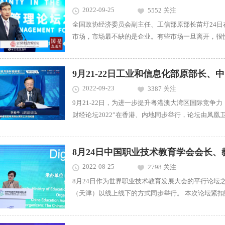
2022-09-25
5552 关注
全国政协经济委员会副主任、工信部原部长苗圩24日
市场，市场最不缺的是企业。有些市场一旦离开，很
家不会放弃在中国的发展机遇。他提到，一批跨国企业
在广东湛江建设精细化工项目，建成后将成为巴斯夫
资上海超级工厂生产线优化项目。华南美国商会近期发布的
2022-09-23
3387 关注
9月21-22日，为进一步提升粤港澳大湾区国际竞争
财经论坛2022”在香港、内地同步举行，论坛由凤
围绕“变局与信心”主题设置多场论坛，深入探讨大
力粤港澳大湾区建设、香港资本市场引领与驱动等重要议题。 工业和信息化部原部长、中国工
李毅中 ...
2022-08-25
2798 关注
8月24日作为世界职业技术教育发展大会的平行论坛
（天津）以线上线下的方式同步举行。 本次论坛紧扣数字经济蓬勃发展的时代背景，瞄准新技术和产业变革，探
讨职业教育数字化转型智能化升级的新路径，着力培
千余人参会。 中国职业技术教育学会会长、教育部原副部长鲁昕在论坛上发言。 中国职业技术教育学会会长、教