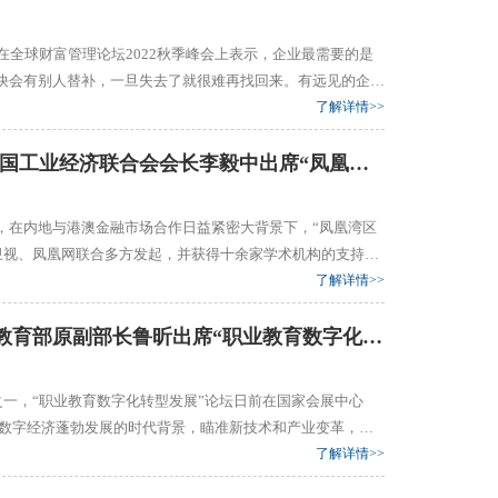
在全球财富管理论坛2022秋季峰会上表示，企业最需要的是
快会有别人替补，一旦失去了就很难再找回来。有远见的企业
正纷纷加大对中国投资。最近，德国巴斯夫斥资110亿美元
了解详情>>
全球三大一体化生产基地之一。本周，特斯拉又进一步追加投
报告显示，2022年近...
9月21-22日工业和信息化部原部长、中国工业经济联合会会长李毅中出席“凤凰湾区财经论坛2022”
力，在内地与港澳金融市场合作日益紧密大背景下，“凤凰湾区
凰卫视、凤凰网联合多方发起，并获得十余家学术机构的支持。
变局下的全球经济挑战、中国金融开放下的大湾区使命、金融助
了解详情>>
业经济联合会会长
8月24日中国职业技术教育学会会长、教育部原副部长鲁昕出席“职业教育数字化转型发展”论坛
之一，“职业教育数字化转型发展”论坛日前在国家会展中心
养适应经济社会发展需要的数字化技术技能人才，线上线下一
了解详情>>