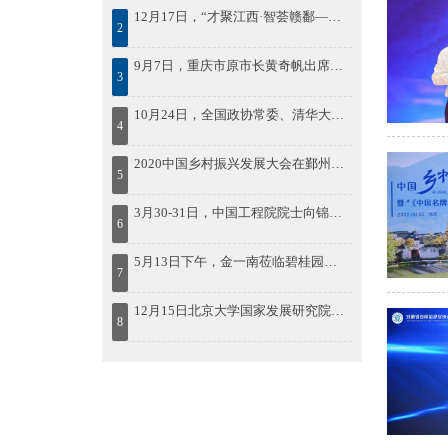
12月17日，“才聚江西·智荟赣鄱——绿色低碳发展院士论坛暨百名博士江西行”活动在南昌启动
2
9月7日，重庆市原市长黄奇帆出席第41期“中原国资讲堂”
3
10月24日，全国政协常委、清华大学中国经济思想与实践研究院院长李稻葵出席蓝海FOF发布会
4
2020中国乡村振兴发展大会在鄞州召开
5
3月30-31日，中国工程院院士向锦武出席“智慧通航与低空经济”
6
5月13日下午，金一南莅临碧桂园集团作《苦难辉煌：中国共产党百年逐梦之路》的专题授课
7
12月15日北京大学国家发展研究院院长姚洋出席2023中国年度最佳雇主颁奖盛典
8