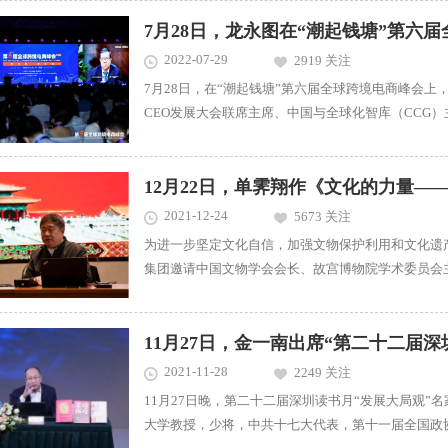
7月28日，龙永图在“潮起钱塘”第六
2022-07-29
2919 关注
7月28日，在“潮起钱塘”第六届全球跨境电商峰会
CEO发展大会联席主席、中国与全球化智库（CCG）主席龙永图发表了
境电商发展很快，综合试验区在其中发挥了很大的积
合试验区，使得全国的综合试验区数量达到了132个
12月22日，单霁翔作《文化的力量—
西互相促进的新的格局。 从一开始，...
2021-12-24
5673 关注
为进一步坚定文化自信，加强文物保护利用和文化遗产
集团邀请中国文物学会会长、故宫博物院学术委员会
享。 近年来，故宫博物院在文物保护与利用、数字化建设、文创产品开发等方面不断探索和尝试，打造了《我在
故宫修文物》《国家宝藏》《上新了·故宫》等文化
遗产的申...
11月27日，金一南出席“第二十二届
2021-11-28
2249 关注
11月27日晚，第二十二届深圳读书月“发展大局观
大学教授，少将，中共十七大代表，第十一届全国政