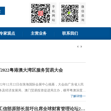
手
微
索
机
信
网
咨
站
询
专家观点
主营业务
联系我们
遇
[2025-11-28]
2022粤港澳大湾区服务贸易大会
022年12月22日在珠海国际会展中心揭幕，大会由广东省人民
务及经济发展局、澳门贸易投资促进局主办，横琴粤澳深度合
协办，珠海市商务局承办，中国服务贸易协会、华发集团执
了解详情>>
9月24日全国政协经济委员会副主任、工信部原部长苗圩出席全球财富管理论坛2022秋季峰会