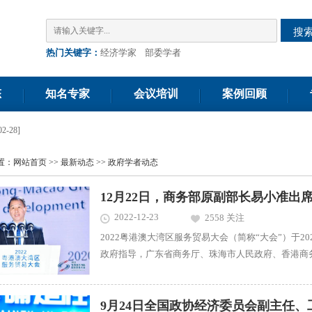
搜
热门关键字：
经济学家
部委学者
态
知名专家
会议培训
案例回顾
金一南永丰开讲 解码变局机
置：
网站首页
>>
最新动态
>>
政府学者动态
12月22日，商务部原副部长易小准出席
2022-12-23
2558 关注
2022粤港澳大湾区服务贸易大会（简称“大会”）于2
政府指导，广东省商务厅、珠海市人民政府、香港商
作区执行委员会、前海深港现代服务业合作区管理局
行。 大会以“服务数字化策源地，贸易数字化领航区”为主题，商务部原副部长、世界贸易组织前副总干事易小准
以&ldquo...