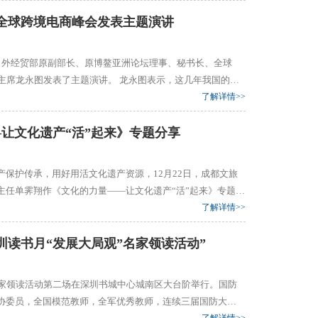
略思维和理念，推动企业数字化、网络化、智能化发展。 原国家工信部副部长杨学山、...
届全球跨境电商峰会发表主题演讲
上，外经贸部原副部长、原博鳌亚洲论坛理事、秘书长、全球
主题演讲。 龙永图表示，这几年我国的跨
极作用，所以中央最近又批准了鄂尔多斯等27个跨境电商综
了解详情>>
，覆盖了全国30个省市自治区，形成了沿海内陆内外联动、东
—让文化遗产“活”起来》专题分享
保护传承，用好用活文化遗产资源，12月22日，成都文旅
主任单霁翔作《文化的力量——让文化遗产“活”起来》专题分
了解详情>>
类节目，深受观众喜爱。讲座现场，单霁翔以我国的世界文化
深圳读书月“发展大局观”名家领读活动”
”名家领读活动第二场在深圳书城中心城南区大台阶举行。国防
协委员，全国模范教师，全军优秀教师，连续三届国防大