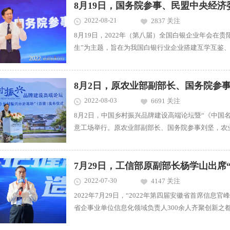
育部原副部长鲁昕为论坛致辞并做总结。鲁...
2022-08-21
2837 关注
8月19日，2022年（第八届）全国白银企业年会在
生”为主题，旨在为我国白银行业企业搭建互学互鉴、
的白银产业现状和未来发展趋势，增强我国白银产业
本届年会由中国黄金协会主办，中国黄金协会白银分会
8月2日，原农业部副部长、国务院参
2022-08-03
6691 关注
8月2日，中国乡村振兴品牌建设高端论坛暨“《中国
意工场举行。原农业部副部长、国务院参事刘坚，农
捷，市场监管总局发展研究中心副主任谢冬伟等来自
表齐聚一堂，聚焦乡村振兴发展，展开一场闪烁智慧的
告&rdq...
7月29日，工信部原副部长杨学山出席“
2022-07-30
4147 关注
2022年7月29日，“2022年第四届安徽省首席信
省企事业单位信息化领域负责人300余人齐聚创新之都
导、业内顶尖的IT专家、优秀信息技术服务商，分