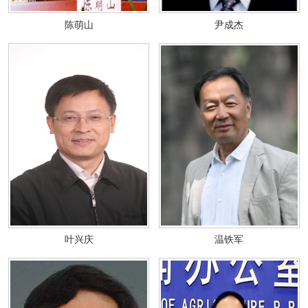
陈萌山
尹成杰
叶兴庆
温铁军