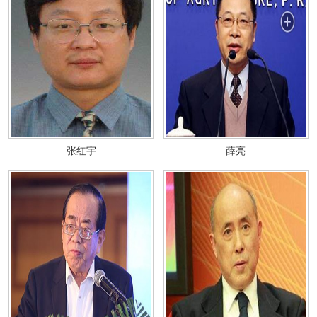
张红宇
薛亮