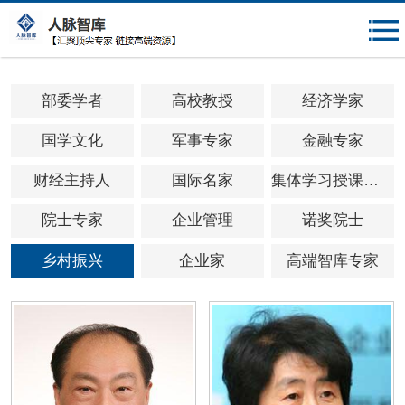
{$mheadqian}
部委学者
高校教授
经济学家
国学文化
军事专家
金融专家
财经主持人
国际名家
集体学习授课专家
院士专家
企业管理
诺奖院士
乡村振兴
企业家
高端智库专家