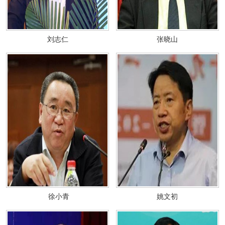
刘志仁
张晓山
徐小青
姚文初