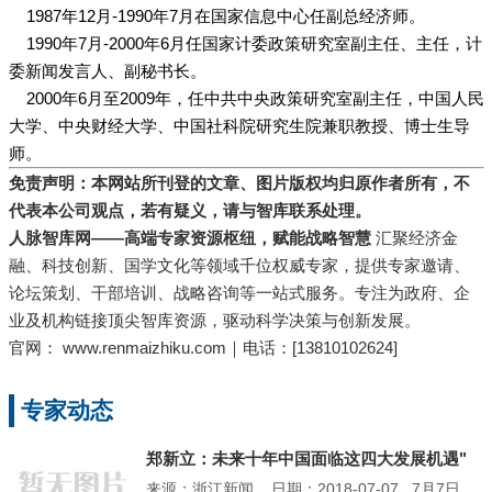
1987年12月-1990年7月在
国家信息中心
任副总经济师。
1990年7月-2000年6月任国家计委政策研究室副主任、主任，计
委新闻发言人、副秘书长。
2000年6月至2009年，任
中共中央政策研究室
副主任，
中国人民
大学
、
中央财经大学
、
中国社科院研究生院
兼职教授、博士生导
师。
免责声明：本网站所刊登的文章、图片版权均归原作者所有，不
代表本公司观点，若有疑义，请与智库联系处理。
人脉智库网——高端专家资源枢纽，赋能战略智慧
汇聚经济金
融、科技创新、国学文化等领域千位权威专家，提供专家邀请、
论坛策划、干部培训、战略咨询等一站式服务。专注为政府、企
业及机构链接顶尖智库资源，驱动科学决策与创新发展。
官网：
www.renmaizhiku.com｜电话：[13810102624]
专家动态
郑新立：未来十年中国面临这四大发展机遇"
来源：浙江新闻 日期：2018-07-07 7月7日，