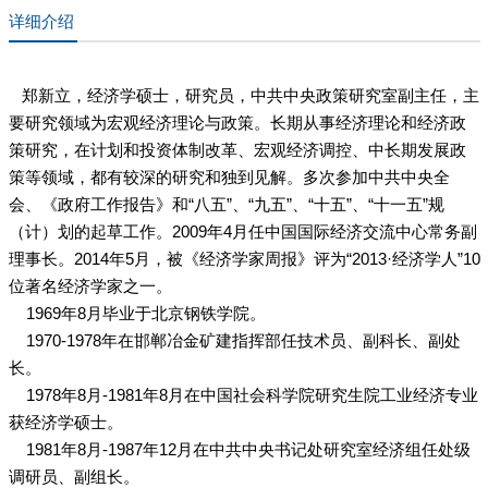
详细介绍
郑新立，经济学
硕士
，
研究员
，
中共中央政策研究室
副主任，主
要研究领域为
宏观经济理论
与政策。长期从事经济理论和经济政
策研究，在计划和投资体制改革、
宏观经济调控
、中长期发展政
策等领域，都有较深的研究和独到见解。多次参加
中共中央全
会
、《
政府工作报告
》和“八五”、“九五”、“十五”、“十一五”规
（计）划的起草工作。2009年4月任
中国国际经济交流中心
常务副
理事长。2014年5月，被《经济学家周报》评为“2013·经济学人”10
位著名经济学家之一。
1969年8月毕业于
北京钢铁学院
。
1970-1978年在邯郸冶金矿建指挥部任技术员、副
科长
、副
处
长
。
1978年8月-1981年8月在
中国社会科学院
研究生院工业经济专业
获经济学硕士。
1981年8月-1987年12月在中共中央书记处研究室经济组任处级
调研员、副组长。