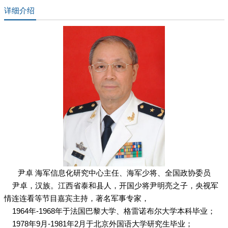
详细介绍
尹卓 海军信息化研究中心主任、海军少将、全国政协委员
尹卓
，汉族。
江西省
泰和
县人，
开国少将
尹明亮
之子，央视
军
情连连看
等节目嘉宾主持，著名军事专家，
1964年-1968年于法国
巴黎大学
、格雷诺布尔大学本科毕业；
1978年9月-1981年2月于
北京外国语大学
研究生毕业；