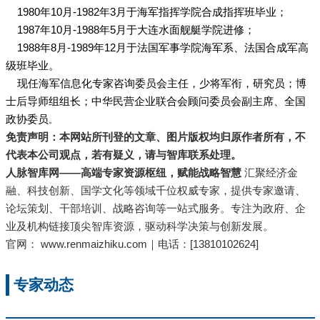
1980年10月-1982年3月于海军指挥学院合成指挥班毕业；
1987年10月-1988年5月于大连水面舰艇学院进修；
1988年8月-1989年12月于法国军事学院海军系、法国合成军高
级班毕业。
现任海军信息化专家咨询委员会主任，少将军衔，研究员；
博
士后
导师组组长；
中华民营企业联合会
顾问委员会副主席、全国
政协委员
。
免责声明：本网站所刊登的文章、图片版权均归原作者所有，不
代表本公司观点，若有疑义，请与智库联系处理。
人脉智库网——高端专家资源枢纽，赋能战略智慧
汇聚经济金
融、科技创新、国学文化等领域千位权威专家，提供专家邀请、
论坛策划、干部培训、战略咨询等一站式服务。专注为政府、企
业及机构链接顶尖智库资源，驱动科学决策与创新发展。
官网：
www.renmaizhiku.com｜电话：[13810102624]
专家动态