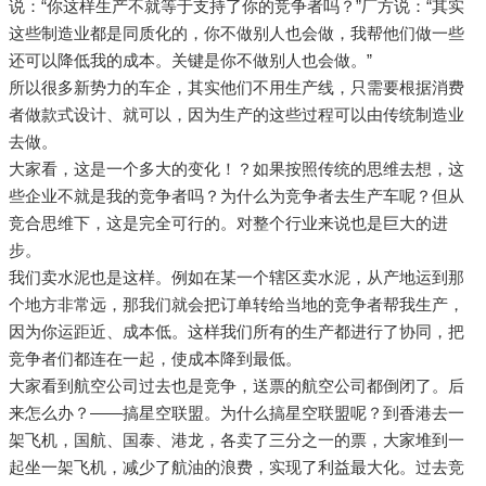
说：“你这样生产不就等于支持了你的竞争者吗？”厂方说：“其实
这些制造业都是同质化的，你不做别人也会做，我帮他们做一些
还可以降低我的成本。关键是你不做别人也会做。”
所以很多新势力的车企，其实他们不用生产线，只需要根据消费
者做款式设计、就可以，因为生产的这些过程可以由传统制造业
去做。
大家看，这是一个多大的变化！？如果按照传统的思维去想，这
些企业不就是我的竞争者吗？为什么为竞争者去生产车呢？但从
竞合思维下，这是完全可行的。对整个行业来说也是巨大的进
步。
我们卖水泥也是这样。例如在某一个辖区卖水泥，从产地运到那
个地方非常远，那我们就会把订单转给当地的竞争者帮我生产，
因为你运距近、成本低。这样我们所有的生产都进行了协同，把
竞争者们都连在一起，使成本降到最低。
大家看到航空公司过去也是竞争，送票的航空公司都倒闭了。后
来怎么办？——搞星空联盟。为什么搞星空联盟呢？到香港去一
架飞机，国航、国泰、港龙，各卖了三分之一的票，大家堆到一
起坐一架飞机，减少了航油的浪费，实现了利益最大化。过去竞